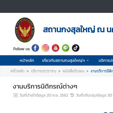
ห
น้
สถานกงสุลใหญ่ ณ นค
า
ห
ลั
ก
Follow us:
เ
หน้าหลัก
เกี่ยวกับสถานกงสุลใหญ่ฯ
บริการป
กี่
ย
หน้าหลัก
บริการประชาชน
หนังสือรับรอง
งานบริการนิติ
ว
กั
งานบริการนิติกรณ์ต่างๆ
บ
ส
วันที่นำเข้าข้อมูล
20 ก.ย. 2562
วันที่ปรับปรุงข้อมูล
30 
ถ
า
น