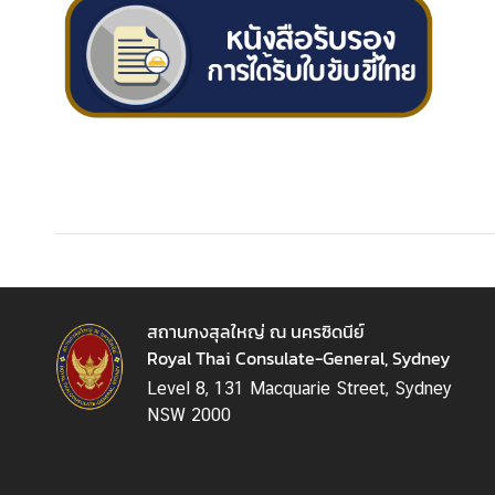
า
ช
น
/
แ
บ
บ
ฟ
อ
ร์
ม
สถานกงสุลใหญ่ ณ นครซิดนีย์
ข่
Royal Thai Consulate-General, Sydney
า
Level 8, 131 Macquarie Street, Sydney
ว
NSW 2000
/
กิ
จ