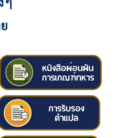
างๆ
าย