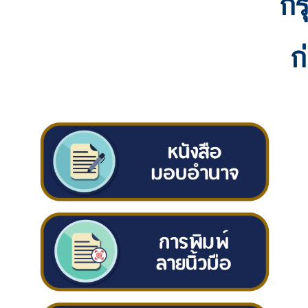
กร
ก
ง
สุ
ก
ล
ใ
ห
ญ่
ฯ
บ
ริ
ก
า
ร
ป
ร
ะ
ช