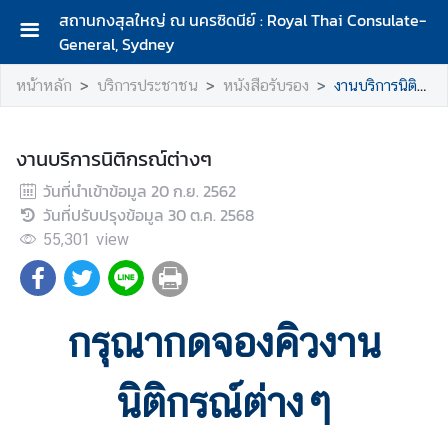
สถานกงสุลใหญ่ ณ นครซิดนีย์ : Royal Thai Consulate-
General, Sydney
ห
หน้าหลัก
บริการประชาชน
หนังสือรับรอง
งานบริการนิติกรณ์ต่างๆ
น้
า
ห
งานบริการนิติกรณ์ต่างๆ
ลั
ก
วันที่นำเข้าข้อมูล
20 ก.ย. 2562
วันที่ปรับปรุงข้อมูล
30 ต.ค. 2568
เ
55,301
view
กี่
ย
ว
กั
กรุณากดจองคิวงาน
บ
ส
นิติกรณ์ต่างๆ
ถ
า
น