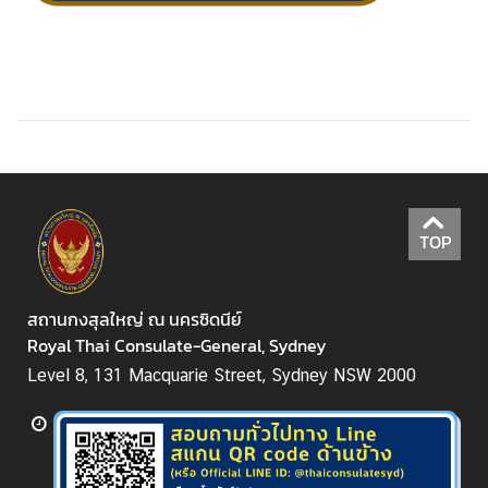
ก
า
ร
/
วั
น
ห
ยุ
ด
TOP
ติ
ด
สถานกงสุลใหญ่ ณ นครซิดนีย์
ต่
Royal Thai Consulate-General, Sydney
อ
Level 8, 131 Macquarie Street, Sydney NSW 2000
:
:
E