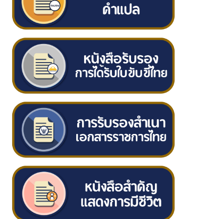
ก
ร
ร
ม
/
ป
ร
ะ
ก
า
ศ
เ
ว
ล
า
บ
ริ