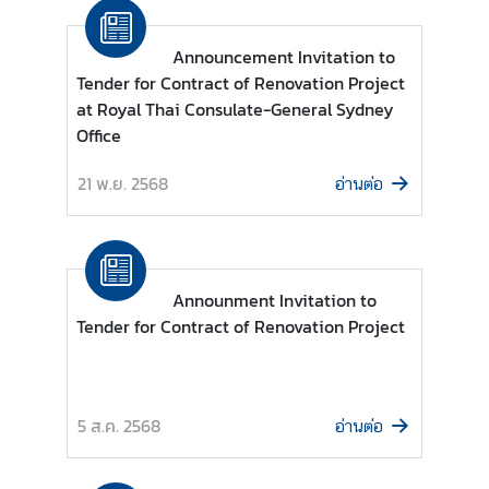
ก
ง
Announcement Invitation to
สุ
Tender for Contract of Renovation Project
ล
at Royal Thai Consulate-General Sydney
ใ
Office
ห
ญ่
21 พ.ย. 2568
อ่านต่อ
ฯ
บ
Announment Invitation to
ริ
Tender for Contract of Renovation Project
ก
า
ร
ป
5 ส.ค. 2568
อ่านต่อ
ร
ะ
ช