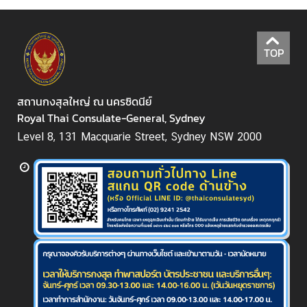
ก
า
ร
TOP
/
วั
น
สถานกงสุลใหญ่ ณ นครซิดนีย์
ห
Royal Thai Consulate-General, Sydney
ยุ
Level 8, 131 Macquarie Street, Sydney NSW 2000
ด
ติ
ด
ต่
อ
:
:
E