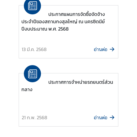
ก
ร
ประกาศแผนการจัดซื้อจัดจ้าง
ร
ประจำปีของสถานกงสุลใหญ่ ณ นครซิดนีย์
ม
ปีงบประมาณ พ.ศ. 2568
/
ป
13 มี.ค. 2568
ร
อ่านต่อ
ะ
ก
า
ศ
ประกาศการจำหน่ายรถยนตร์ส่วน
กลาง
เ
ว
ล
21 ก.พ. 2568
อ่านต่อ
า
บ
ริ