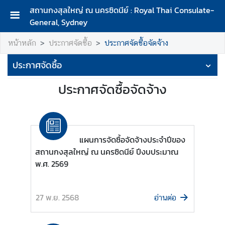
สถานกงสุลใหญ่ ณ นครซิดนีย์ : Royal Thai Consulate-
General, Sydney
ห
หน้าหลัก
ประกาศจัดซื้อ
ประกาศจัดซื้อจัดจ้าง
น้
า
ประกาศจัดซื้อ
ห
ลั
ประกาศจัดซื้อจัดจ้าง
ก
เ
กี่
ย
แผนการจัดซื้อจัดจ้างประจำปีของ
ว
สถานกงสุลใหญ่ ณ นครซิดนีย์ ปีงบประมาณ
กั
พ.ศ. 2569
บ
ส
27 พ.ย. 2568
ถ
อ่านต่อ
า
น