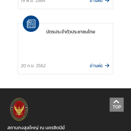
19 พ.ย. 2564
อ่านต่อ
ก
ง
สุ
ล
บัตรประจำตัวประชาชนไทย
ใ
ห
ญ่
ฯ
20 ก.ย. 2562
อ่านต่อ
บ
ริ
ก
า
ร
TOP
ป
ร
ะ
สถานกงสุลใหญ่ ณ นครซิดนีย์
ช