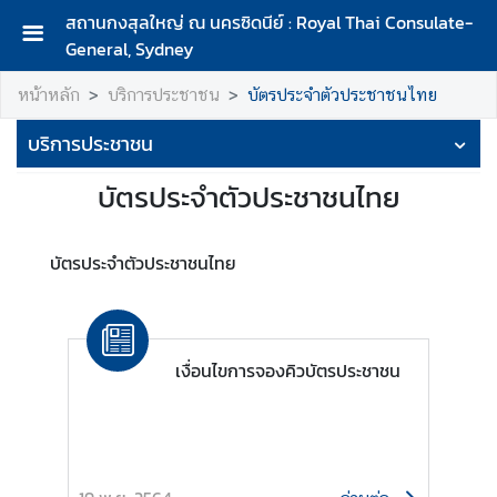
สถานกงสุลใหญ่ ณ นครซิดนีย์ : Royal Thai Consulate-
General, Sydney
ห
หน้าหลัก
บริการประชาชน
บัตรประจำตัวประชาชนไทย
น้
า
บริการประชาชน
ห
ลั
บัตรประจำตัวประชาชนไทย
ก
เ
บัตรประจำตัวประชาชนไทย
กี่
ย
ว
กั
เงื่อนไขการจองคิวบัตรประชาชน
บ
ส
ถ
า
น