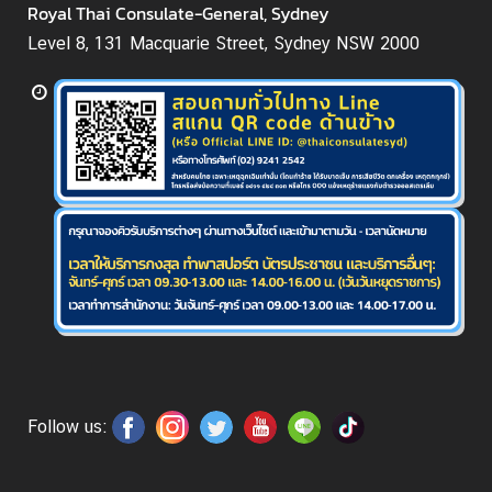
Royal Thai Consulate-General, Sydney
า
Level 8, 131 Macquarie Street, Sydney NSW 2000
ช
น
/
แ
บ
บ
ฟ
อ
ร์
ม
ข่
า
ว
Follow us:
/
กิ
จ