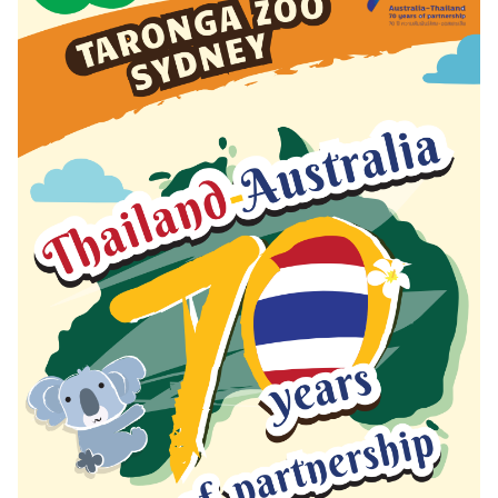
ก
ง
สุ
ล
ใ
ห
ญ่
ฯ
บ
ริ
ก
า
ร
ป
ร
ะ
ช