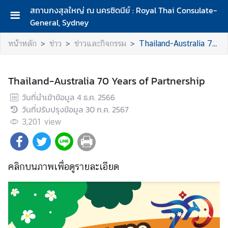
สถานกงสุลใหญ่ ณ นครซิดนีย์ : Royal Thai Consulate-
General, Sydney
ห
หน้าหลัก
ข่าว
ข่าวและกิจกรรม
Thailand-Australia 70 Years of Partnership
น้
า
ห
Thailand-Australia 70 Years of Partnership
ลั
ก
วันที่นำเข้าข้อมูล
4 ธ.ค. 2566
วันที่ปรับปรุงข้อมูล
30 ก.ค. 2567
เ
3,201
view
กี่
ย
ว
กั
คลิกบนภาพเพื่อดูรายละเอียด
บ
ส
ถ
า
น