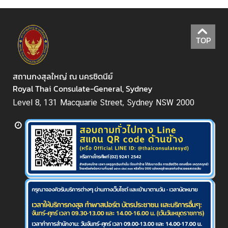
ก
ร
ร
TOP
ม
/
ป
สถานกงสุลใหญ่ ณ นครซิดนีย์
ร
Royal Thai Consulate-General, Sydney
ะ
Level 8, 131 Macquarie Street, Sydney NSW 2000
ก
า
ศ
เ
ว
ล
า
บ
ริ