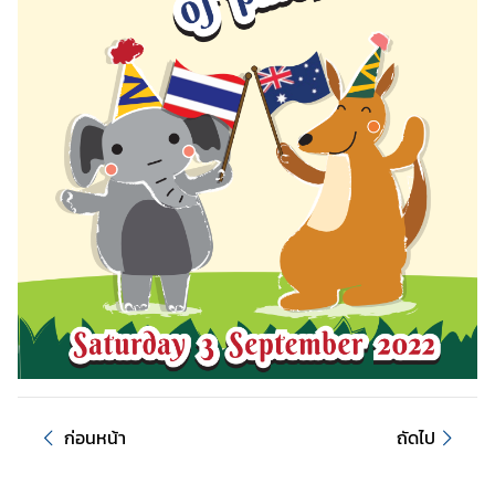
า
ช
น
/
แ
บ
บ
ฟ
อ
ร์
ม
ข่
า
ว
/
ก่อนหน้า
ถัดไป
กิ
จ