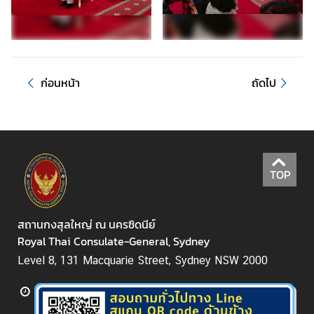
า
ช
น
/
แ
ก่อนหน้า
ถัดไป
บ
บ
ฟ
อ
ร์
TOP
ม
สถานกงสุลใหญ่ ณ นครซิดนีย์
ข่
Royal Thai Consulate-General, Sydney
า
ว
Level 8, 131 Macquarie Street, Sydney NSW 2000
/
กิ
จ