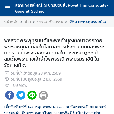
สถานกงสุลใหญ่ ณ นครซิดนีย์ : Royal Thai Consulate-
General, Sydney
ห
หน้าหลัก
ข่าว
ข่าวและกิจกรรม
พิธีสวดพระพุทธมนต์และพิธีทำบุญตักบาตรถวายพระราชกุศลเนื่องในโอกาสการประกาศยกย่องพระเกียรติคุณพระราชกรณียกิจในวาระครบ ๑๐๐ ปี สมเด็จพระนางเจ้ารำไพพรรณี พระบรมราชินี ในรัชกาลที่ ๗
น้
า
ห
พิธีสวดพระพุทธมนต์และพิธีทำบุญตักบาตรถวาย
ลั
พระราชกุศลเนื่องในโอกาสการประกาศยกย่องพระ
ก
เกียรติคุณพระราชกรณียกิจในวาระครบ ๑๐๐ ปี
สมเด็จพระนางเจ้ารำไพพรรณี พระบรมราชินี ใน
เ
รัชกาลที่ ๗
กี่
ย
วันที่นำเข้าข้อมูล
28 พ.ค. 2569
ว
วันที่ปรับปรุงข้อมูล
2 มิ.ย. 2569
กั
199
view
บ
ส
ถ
า
เมื่อวันจันทร์ที่ ๒๕ พฤษภาคม ๒๕๖๙ ณ วัดพุทธรังษี สแตนมอร์
น
นายนฤชัย นินนาท กงสุลใหญ่ ณ นครซิดนีย์ เป็นประธานฝ่าย