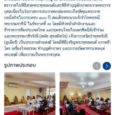
ก
ฆราวาสในพิธีสวดพระพุทธมนต์และพิธีทำบุญตักบาตรถวายพระราช
ง
กุศลเนื่องในโอกาสการประกาศยกย่องพระเกียรติคุณพระราช
สุ
กรณียกิจในวาระครบ ๑๐๐ ปี สมเด็จพระนางเจ้ารำไพพรรณี
ล
พระบรมราชินี ในรัชกาลที่ ๗ โดยมีหัวหน้าสำนักงานและ
ใ
ข้าราชการทีมประเทศไทย และชุมชนไทยในนครซิดนีย์เข้าร่วม
ห
และพระธรรมวชิรรังษี (สมัย สุขสมิทฺโธ) เจ้าอาวาสวัดป่าพุทธรังษี
ญ่
(ลูเมียร์) เป็นประธานฝ่ายสงฆ์ โดยมีพิธีเจริญพระพุทธมนต์ ถวายผ้า
ฯ
ไตร เครื่องไทยธรรม ทำบุญตักบาตร และถวายภัตตาหารเพลแด่
พระสงฆ์ เพื่อถวายเป็นพระราชกุศล
รูปภาพประกอบ
บ
ริ
ก
า
ร
ป
ร
ะ
ช