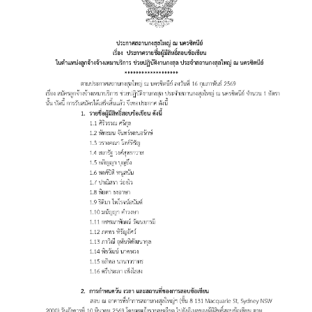
ก
ง
สุ
ล
ใ
ห
ญ่
ฯ
บ
ริ
ก
า
ร
ป
ร
ะ
ช