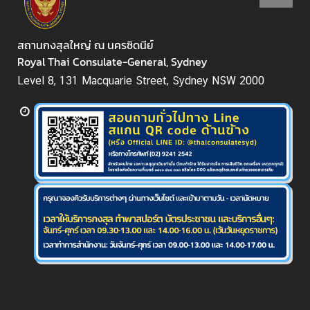
ก
า
สถานกงสุลใหญ่ ณ นครซิดนีย์
ร
Royal Thai Consulate-General, Sydney
/
วั
Level 8, 131 Macquarie Street, Sydney NSW 2000
น
ห
ยุ
ด
ติ
ด
ต่
อ
:
:
E