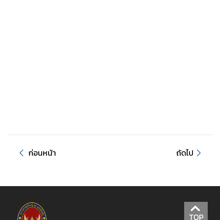
ก
ร
ร
ม
/
ป
ร
ะ
ก
า
ศ
ก่อนหน้า
ถัดไป
เ
ว
ล
า
บ
TOP
ริ