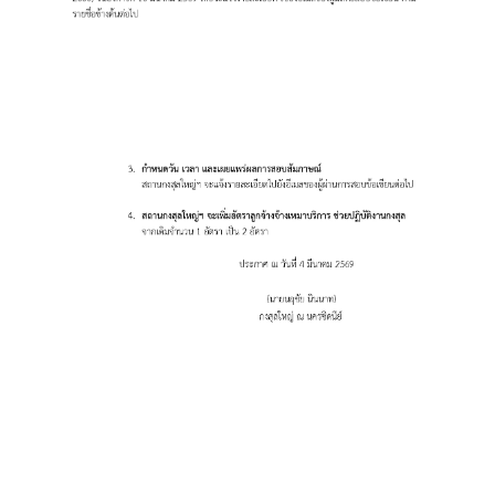
า
ช
น
/
แ
บ
บ
ฟ
อ
ร์
ม
ข่
า
ว
/
กิ
จ