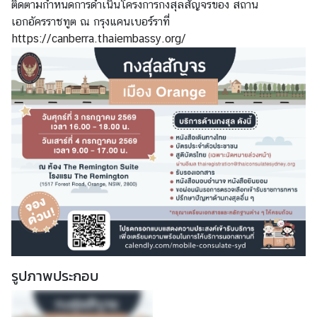
ติดตามกำหนดการดำเนินโครงการกงสุลสัญจรของ สถาน
า
เอกอัครราชทูต ณ กรุงแคนเบอร์ราที่
ช
https://canberra.thaiembassy.org/
น
/
แ
บ
บ
ฟ
อ
ร์
ม
ข่
า
ว
รูปภาพประกอบ
/
กิ
จ