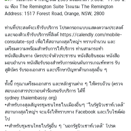
ก
ณ ห้อง The Remington Suite โรงแรม The Remington
ง
Address: 1517 Forest Road, Orange, NSW, 2800
สุ
ล
ท่านที่ประสงค์จะเข้ารับบริการ โปรดกรอกแบบแสดงความประสงค์
ใ
และจองคิวเข้ารับบริการที่ลิงค์
https://calendly.com/mobile-
ห
consulate-syd
เพื่อให้สถานกงสุลใหญ่ฯ ทราบจำนวน และ
ญ่
เตรียมความพร้อมสำหรับการให้บริการ ท่านสามารถทำ
ฯ
หนังสือเดินทาง บัตรประจำตัวประชาชน หนังสือยินยอม หนังสือ
มอบอำนาจ หนังสือรับรองสำหรับการผ่อนผันการเกณฑ์ทหาร รับ
สูติบัตร รับรองเอกสาร และปรึกษาปัญหาด้านกงสุลอื่น ๆ
บ
ริ
ทั้งนี้ กรุณาเตรียมเอกสาร และหลักฐานต่าง ๆ ให้ครบถ้วน (ตรวจ
ก
สอบเอกสารประกอบคำร้องขอรับบริการ ได้ที่
า
sydney.thaiembassy.org
)
ร
*สำหรับกงสุลสัญจรชุมชนไทยในเมืองอื่นๆ “ในรัฐนิวเซาท์เวลส์”
ป
สถานกงสุลใหญ่ฯ จะแจ้งให้ทราบทาง Facebook และเว็บไซต์ต่อ
ร
ไป
ะ
**สำหรับชุมชนไทยในรัฐอื่น ๆ “นอกรัฐนิวเซาท์เวลส์” โปรด
ช