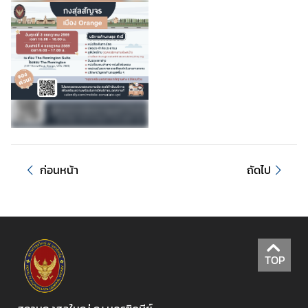
ก
ร
ร
ม
/
ป
ร
ะ
ก
า
ก่อนหน้า
ถัดไป
ศ
เ
ว
ล
TOP
า
บ
ริ