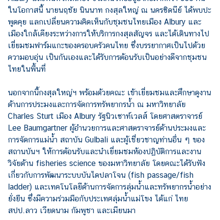
ก
ในโอกาสนี้ นายนฤชัย นินนาท กงสุลใหญ่ ณ นครซิดนีย์ ได้พบปะ
ง
พูดคุย แลกเปลี่ยนความคิดเห็นกับชุมชนไทยเมือง Albury และ
สุ
เมืองใกล้เคียงระหว่างการให้บริการกงสุลสัญจร และได้เดินทางไป
ล
เยี่ยมชมฟาร์มแกะของครอบครัวคนไทย ซึ่งบรรยากาศเป็นไปด้วย
ใ
ความอบอุ่น เป็นกันเองและได้รับการต้อนรับเป็นอย่างดีจากชุมชน
ห
ไทยในพื้นที่
ญ่
ฯ
นอกจากนี้กงสุลใหญ่ฯ พร้อมด้วยคณะ เข้าเยี่ยมชมและศึกษาดูงาน
ด้านการประมงและการจัดการทรัพยากรน้ำ ณ มหาวิทยาลัย
Charles Sturt เมือง Albury รัฐนิวเซาท์เวลส์ โดยศาสตราจารย์
บ
Lee Baumgartner ผู้อำนวยการและศาสตราจารย์ด้านประมงและ
ริ
การจัดการแม่น้ำ สถาบัน Gulbali และผู้เชี่ยวชาญท่านอื่น ๆ ของ
ก
สถานบันฯ ให้การต้อนรับและนำเยี่ยมชมห้องปฏิบัติการและงาน
า
วิจัยด้าน fisheries science ของมหาวิทยาลัย โดยคณะได้รับฟัง
ร
เกี่ยวกับการพัฒนาระบบบันไดปลาโจน (fish passage/fish
ป
ladder) และเทคโนโลยีด้านการจัดการลุ่มน้ำและทรัพยากรน้ำอย่าง
ร
ยั่งยืน ซึ่งมีความร่วมมือกับประเทศลุ่มน้ำแม่โขง ได้แก่ ไทย
ะ
สปป.ลาว เวียดนาม กัมพูชา และเมียนมา
ช