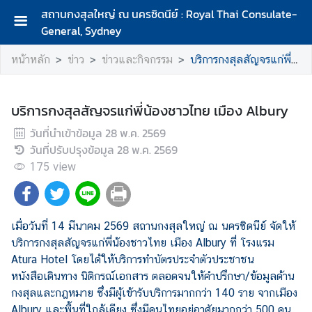
สถานกงสุลใหญ่ ณ นครซิดนีย์ : Royal Thai Consulate-
General, Sydney
ห
หน้าหลัก
ข่าว
ข่าวและกิจกรรม
บริการกงสุลสัญจรแก่พี่น้องชาวไทย เมือง Albury
น้
า
ห
บริการกงสุลสัญจรแก่พี่น้องชาวไทย เมือง Albury
ลั
ก
วันที่นำเข้าข้อมูล
28 พ.ค. 2569
วันที่ปรับปรุงข้อมูล
28 พ.ค. 2569
เ
175
view
กี่
ย
ว
กั
เมื่อวันที่ 14 มีนาคม 2569 สถานกงสุลใหญ่ ณ นครซิดนีย์ จัดให้
บ
บริการกงสุลสัญจรแก่พี่น้องชาวไทย
เมือง Albury ที่ โรงแรม
ส
Atura Hotel โดยได้ให้บริการทำบัตรประจำตัวประชาชน
ถ
หนังสือเดินทาง นิติกรณ์เอกสาร ตลอดจนให้คำปรึกษา/ข้อมูลด้าน
า
กงสุลและกฎหมาย ซึ่งมีผู้เข้ารับบริการมากกว่า 140 ราย จากเมือง
น
Albury และพื้นที่ใกล้เคียง ซึ่งมีคนไทยอยู่อาศัยมากกว่า 500 คน