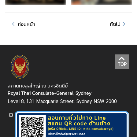
ก
ร
ร
ก่อนหน้า
ถัดไป
ม
/
ป
ร
ะ
TOP
ก
า
ศ
สถานกงสุลใหญ่ ณ นครซิดนีย์
Royal Thai Consulate-General, Sydney
เ
Level 8, 131 Macquarie Street, Sydney NSW 2000
ว
ล
า
บ
ริ