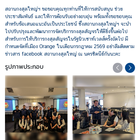
า
สถานกงสุลใหญ่ฯ ขอขอบคุณทุกท่านที่ให้การสนับสนุน ช่วย
ช
ประชาสัมพันธ์ และให้การต้อนรับอย่างอบอุ่น พร้อมทั้งขอขอบคุณ
น
สำหรับข้อเสนอแนะอันเป็นประโยชน์ ซึ่งสถานกงสุลใหญ่ฯ จะนำ
/
ไปปรับปรุงและพัฒนาการจัดบริการกงสุลสัญจรให้ดียิ่งขึ้นต่อไป
แ
สำหรับการให้บริการกงสุลสัญจรในรัฐนิวเซาท์เวลส์ครั้งถัดไป มี
บ
กำหนดจัดที่เมือง Orange ในเดือนกรกฎาคม 2569 อย่าลืมติดตาม
บ
ข่าวสาร facebook สถานกงสุลใหญ่ ณ นครซิดนีย์กันนะคะ
ฟ
รูปภาพประกอบ
อ
ร์
ม
ข่
า
ว
/
กิ
จ