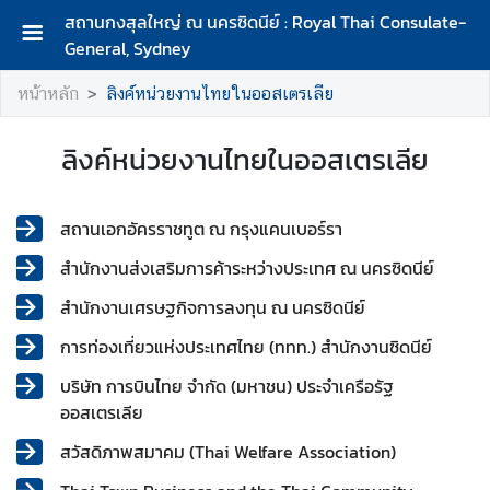
สถานกงสุลใหญ่ ณ นครซิดนีย์ : Royal Thai Consulate-
General, Sydney
ห
หน้าหลัก
ลิงค์หน่วยงานไทยในออสเตรเลีย
น้
า
ลิงค์หน่วยงานไทยในออสเตรเลีย
ห
ลั
ก
สถานเอกอัครราชทูต ณ กรุงแคนเบอร์รา
เ
สำนักงานส่งเสริมการค้าระหว่างประเทศ ณ นครซิดนีย์
กี่
ย
สำนักงานเศรษฐกิจการลงทุน ณ นครซิดนีย์
ว
การท่องเที่ยวแห่งประเทศไทย (ททท.) สำนักงานซิดนีย์
กั
บ
บริษัท การบินไทย จำกัด (มหาชน) ประจำเครือรัฐ
ส
ออสเตรเลีย
ถ
สวัสดิภาพสมาคม (Thai Welfare Association)
า
น