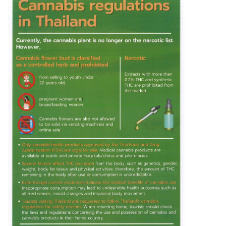
N
T
S
A
B
O
U
T
U
S
O
F
F
I
C
E
H