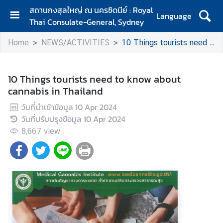
สถานกงสุลใหญ่ ณ นครซิดนีย์ : Royal
Language
Thai Consulate-General, Sydney
H
Home
NEWS/ACTIVITIES
10 Things tourists need to know about cannabis in Thailand
O
M
E
10 Things tourists need to know about
cannabis in Thailand
C
O
วันที่นำเข้าข้อมูล
10 Apr 2024
N
วันที่ปรับปรุงข้อมูล
10 Apr 2024
S
8,667
view
U
L
A
R
S
E
R
V