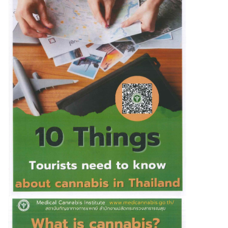
I
C
E
S
N
E
W
S
/
A
C
T
I
V
I
T
I