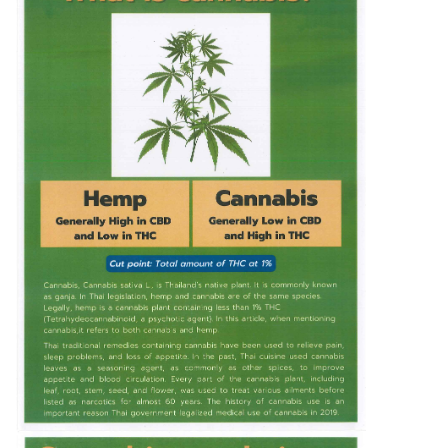
E
S
F
O
R
M
S
A
N
N
O
U
N
C
E
M
E