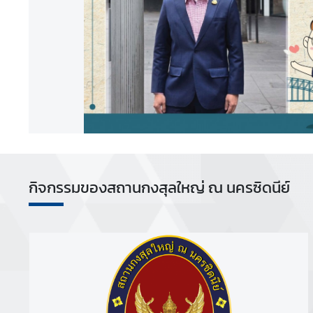
ก
า
ร
/
วั
น
ห
ยุ
ด
ติ
กิจกรรมของสถานกงสุลใหญ่ ณ นครซิดนีย์
ด
ต่
อ
:
:
E