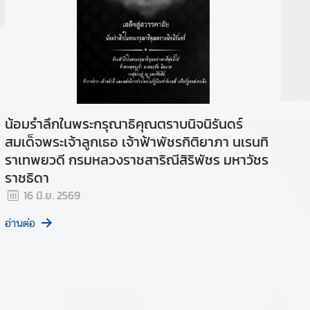
น้อมรำลึกในพระกรุณาธิคุณตราบนิจนิรันดร์
สมเด็จพระเจ้าลูกเธอ เจ้าฟ้าพัชรกิติยาภา นเรนทิ
ราเทพยวดี กรมหลวงราชสาริณีสิริพัชร มหาวัชร
ราชธิดา
16 มิ.ย. 2569
อ่านต่อ