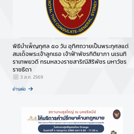
n
g
l
i
s
h
พิธีบำเพ็ญกุศล ๕๐ วัน อุทิศถวายเป็นพระกุศลแด่
L
สมเด็จพระเจ้าลูกเธอ เจ้าฟ้าพัชรกิติยาภา นเรนทิ
a
ราเทพยวดี กรมหลวงราชสาริณีสิริพัชร มหาวัชร
n
g
ราชธิดา
u
3 ส.ค. 2569
a
g
อ่านต่อ
e
:
: