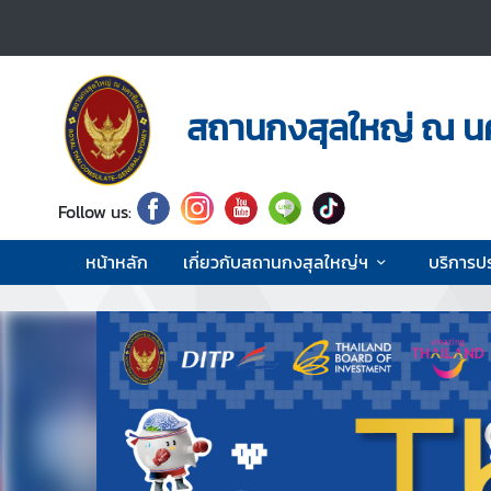
ห
น้
สถานกงสุลใหญ่ ณ นค
า
ห
ลั
ก
Follow us:
เ
หน้าหลัก
เกี่ยวกับสถานกงสุลใหญ่ฯ
บริการป
กี่
ย
ว
กั
บ
ส
ถ
า
น