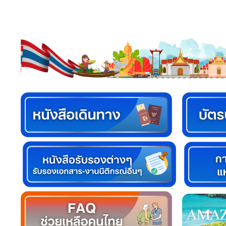
า
ช
น
/
แ
บ
บ
ฟ
อ
ร์
ม
ข่
า
ว
/
กิ
จ