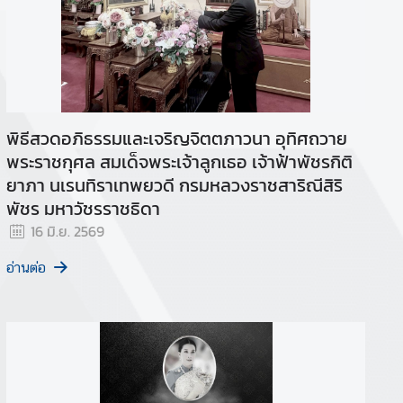
พิธีสวดอภิธรรมและเจริญจิตตภาวนา อุทิศถวาย
พระราชกุศล สมเด็จพระเจ้าลูกเธอ เจ้าฟ้าพัชรกิติ
ยาภา นเรนทิราเทพยวดี กรมหลวงราชสาริณีสิริ
พัชร มหาวัชรราชธิดา
16 มิ.ย. 2569
อ่านต่อ