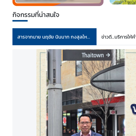
ก
กิจกรรมที่น่าสนใจ
ร
ร
ม
/
สารจากนาย นฤชัย นินนาท กงสุลใหญ่ ณ นครซิดนีย์
ป
ร
ะ
ก
า
ศ
เ
ว
ล
า
บ
ริ