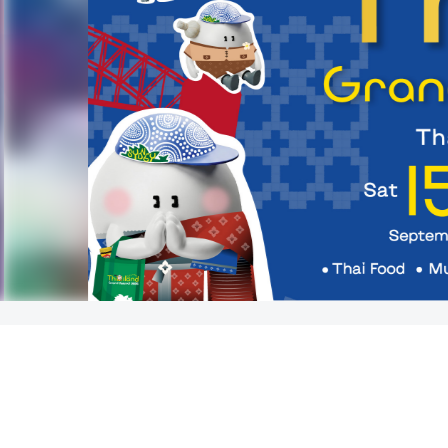
ก
ง
สุ
ล
ใ
ห
ญ่
ฯ
บ
ริ
ก
า
ร
ป
ร
ะ
ช